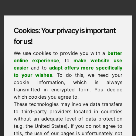
Cookies: Your privacy is important
for us!
We use cookies to provide you with a
better
online experience
, to
make website use
Domaininformation
easier
and to
adapt offers more specifically
to your wishes
. To do this, we need your
Domaininformation | Lietuviu
cookie information, which is always
transmitted in encrypted form. You decide
Speciali kaina: 5.000,00 Euro (be PVM)
which cookies you agree to.
These technologies may involve data transfers
NAUJA
Atrinkti papildomi domenai svetainėje Find-Your-
to third-party providers located in countries
Domain.eu
without an adequate level of data protection
atrasti dabar ->
(e.g. the United States). If you do not agree to
this, the use of our pages is unfortunately not