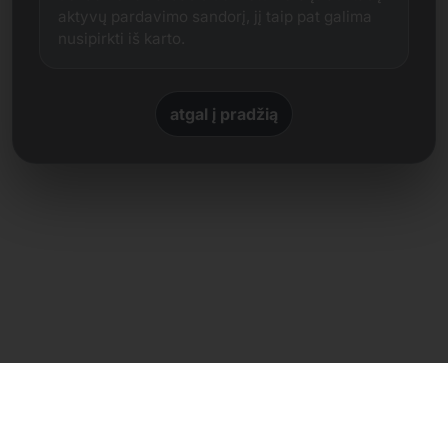
aktyvų pardavimo sandorį, jį taip pat galima
nusipirkti iš karto.
atgal į pradžią
Tiesioginis kontaktas