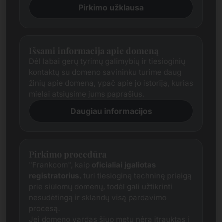
Pirkimo užklausa
Išsami informacija apie domeną
Dėl labai gerų tyrimų galimybių ir tiesioginių
kontaktų su domeno savininku turime daug
žinių apie domeną, ypač apie jo istoriją, kurias
mielai atsiųsime jums paprašius.
Daugiau informacijos
Pirkimo procedūra
"Frankcom", kaip
oficialiai įgaliotas
registratorius
, turi tiesioginę techninę prieigą
prie siūlomų domenų, todėl gali užtikrinti
nesudėtingą ir sklandų visą pardavimo
procesą.
Jei domeno vardas šiuo metu nėra įtrauktas į